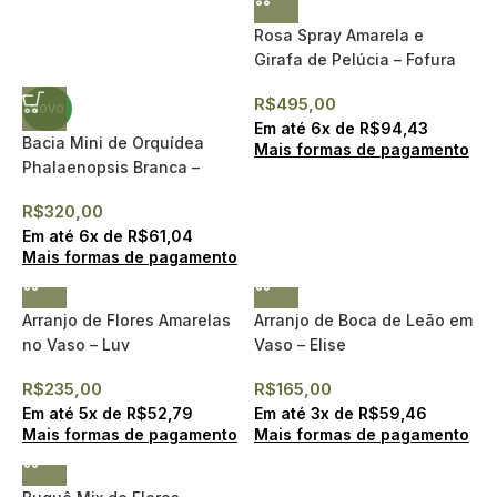
Rosa Spray Amarela e
Girafa de Pelúcia – Fofura
R$
495,00
NOVO
Em até
6
x de
R$
94,43
Bacia Mini de Orquídea
Mais formas de pagamento
Phalaenopsis Branca –
Élégance
R$
320,00
Em até
6
x de
R$
61,04
Mais formas de pagamento
Arranjo de Flores Amarelas
Arranjo de Boca de Leão em
no Vaso – Luv
Vaso – Elise
R$
235,00
R$
165,00
Em até
5
x de
R$
52,79
Em até
3
x de
R$
59,46
Mais formas de pagamento
Mais formas de pagamento