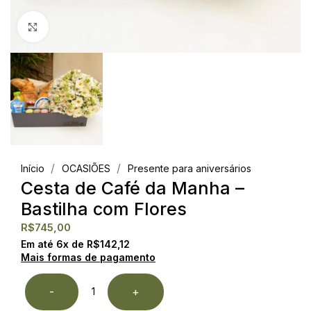
Clique para ampliar
/
/
Início
OCASIÕES
Presente para aniversários
Cesta de Café da Manha –
Bastilha com Flores
R$
745,00
Em até
6
x de
R$
142,12
Mais formas de pagamento
-
+