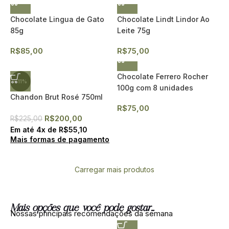
Chocolate Lingua de Gato
Chocolate Lindt Lindor Ao
85g
Leite 75g
R$
85,00
R$
75,00
Chocolate Ferrero Rocher
- 11%
100g com 8 unidades
Chandon Brut Rosé 750ml
R$
75,00
R$
200,00
R$
225,00
Em até
4
x de
R$
55,10
Mais formas de pagamento
Carregar mais produtos
Mais opções que você pode gostar...
Nossas principais recomendações da semana