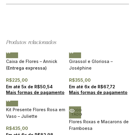
Produtos relacionados
Caixa de Flores – Annick
Girassol e Gloriosa –
(Entrega expressa)
Joséphine
(Entrega expressa)
R$
225,00
R$
355,00
Em até
5
x de
R$
50,54
Em até
6
x de
R$
67,72
Mais formas de pagamento
Mais formas de pagamento
Kit Presente Flores Rosa em
ESGO
TADO
Vaso – Juliette
Flores Roxas e Macarons de
R$
435,00
Framboesa
Em até
6
x de
R$
82,98