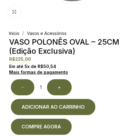
Clique para ampliar
/
Início
Vasos e Acessórios
VASO POLONÊS OVAL – 25CM
(Edição Exclusiva)
R$
225,00
Em até
5
x de
R$
50,54
Mais formas de pagamento
-
+
ADICIONAR AO CARRINHO
COMPRE AGORA