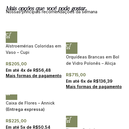
Mais opções que você pode gostar...
Nossas principais recomendações da semana
Alstroemérias Coloridas em
Vaso – Cupi
Orquídeas Brancas em Bol
de Vidro Polonês – Alicja
R$
205,00
Em até
4
x de
R$
56,48
R$
715,00
Mais formas de pagamento
Em até
6
x de
R$
136,39
Mais formas de pagamento
Caixa de Flores – Annick
(Entrega expressa)
R$
225,00
Em até
5
x de
R$
50,54