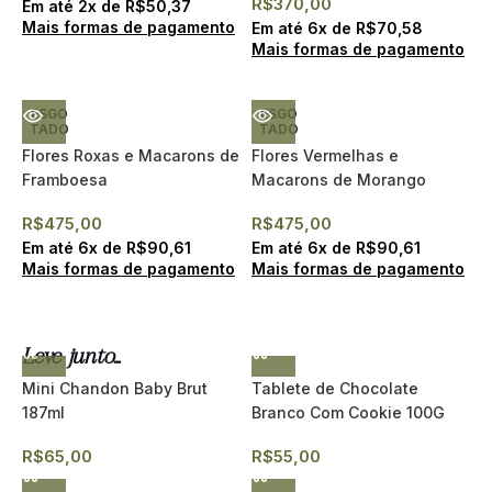
R$
370,00
Em até
2
x de
R$
50,37
Mais formas de pagamento
Em até
6
x de
R$
70,58
Mais formas de pagamento
ESGO
ESGO
TADO
TADO
Flores Roxas e Macarons de
Flores Vermelhas e
Framboesa
Macarons de Morango
(Entrega expressa)
R$
475,00
R$
475,00
Em até
6
x de
R$
90,61
Em até
6
x de
R$
90,61
Mais formas de pagamento
Mais formas de pagamento
Leve junto...
Mini Chandon Baby Brut
Tablete de Chocolate
187ml
Branco Com Cookie 100G
R$
65,00
R$
55,00