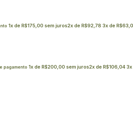
1x de
R$
175,00
sem juros
2x de
R$
92,78
3x de
R$
63,
nto
1x de
R$
200,00
sem juros
2x de
R$
106,04
3x
de pagamento