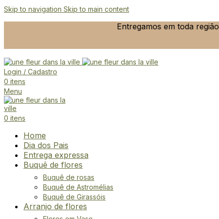
Skip to navigation
Skip to main content
Entregamos em toda região 
Login / Cadastro
0
itens
Menu
0
itens
Home
Dia dos Pais
Entrega expressa
Buquê de flores
Buquê de rosas
Buquê de Astromélias
Buquê de Girassóis
Arranjo de flores
Flores em Vaso