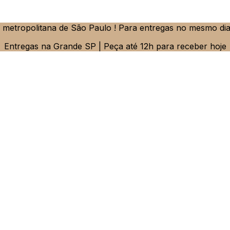
metropolitana de São Paulo ! Para entregas no mesmo dia
Entregas na Grande SP | Peça até 12h para receber hoje