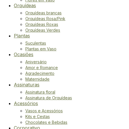
Orquídeas
Orquídeas brancas
Orquídeas Rosa/Pink
Orquídeas Roxas
Orquídeas Verdes
Plantas
Suculentas
Plantas em Vaso
Ocasiões
Aniversário
Amor e Romance
Agradecimento
Maternidade
Assinaturas
Assinatura floral
Assinatura de Orquídeas
Acessórios
Vasos e Acessórios
Kits e Cestas
Chocolates e Bebidas
Corporativo