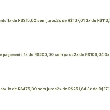
1x de
R$
315,00
sem juros
2x de
R$
167,01
3x de
R$
113,
ento
1x de
R$
200,00
sem juros
2x de
R$
106,04
3x
de pagamento
1x de
R$
475,00
sem juros
2x de
R$
251,84
3x de
R$
171
ento