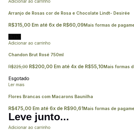
Adicionar ao carrinho
Arranjo de Rosas cor de Rosa e Chocolate Lindt- Desirée
R$
315,00
Em até
6
x de
R$
60,09
Mais formas de pagam
- 11%
Adicionar ao carrinho
Chandon Brut Rosé 750ml
R$
200,00
Em até
4
x de
R$
55,10
R$
225,00
Mais formas 
Esgotado
Ler mais
Flores Brancas com Macarons Baunilha
R$
475,00
Em até
6
x de
R$
90,61
Mais formas de pagam
Leve junto...
Adicionar ao carrinho