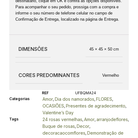
destinatário, clique em OK e confira as opções disponíveis.
Para acompanhar o seu pedido, prossiga com a compra e
informe o seu número de telefone celular no campo de
Confirmação de Entrega, localizado na página de Entrega.
DIMENSÕES
45 × 45 × 50 cm
CORES PREDOMINANTES
Vermelho
REF
UFBQMA24
Categorias
Amor
Dia dos namorados
FLORES
,
,
,
OCASIÕES
Presentes de agradecimento
,
,
Valentine’s Day
Tags
24 rosas vermelhas
Amor
arranjodeflores
,
,
,
Buque de rosas
Decor
,
,
decoracaocomflores
Demonstração de
,