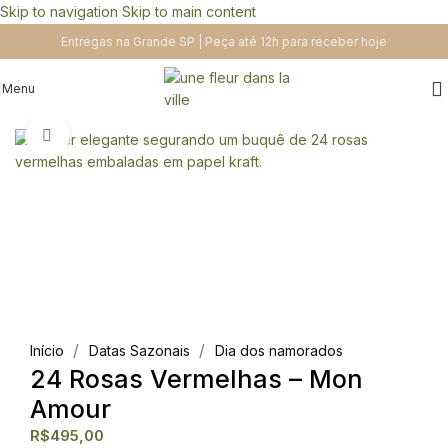
Skip to navigation
Skip to main content
Entregas na Grande SP | Peça até 12h para receber hoje
Menu
Clique para ampliar
/
/
Início
Datas Sazonais
Dia dos namorados
24 Rosas Vermelhas – Mon
Amour
R$
495,00