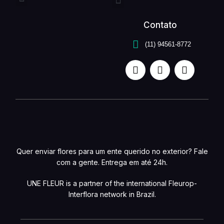
Entrega expressa
Buquê de flores
Arranjo de flores
Quem somos
Serviços unefleur
Contato
(11) 94561-8772
Quer enviar flores para um ente querido no exterior? Fale
com a gente. Entrega em até 24h.
UNE FLEUR is a partner of the international Fleurop-
Interflora network in Brazil.