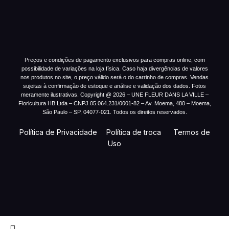
Preços e condições de pagamento exclusivos para compras online, com
possibilidade de variações na loja física. Caso haja divergências de valores
nos produtos no site, o preço válido será o do carrinho de compras. Vendas
sujeitas à confirmação de estoque e análise e validação dos dados. Fotos
meramente ilustrativas. Copyright @ 2026 – UNE FLEUR DANS LA VILLE –
Floricultura HB Ltda – CNPJ 05.064.231/0001-82 – Av. Moema, 480 – Moema,
São Paulo – SP, 04077-021. Todos os direitos reservados.
Política de Privacidade
Política de troca
Termos de
Uso