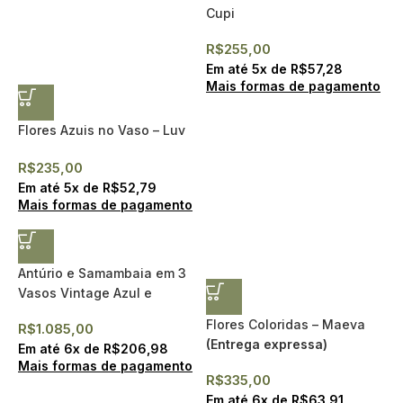
Cupi
R$
255,00
Em até
5
x de
R$
57,28
Mais formas de pagamento
Flores Azuis no Vaso – Luv
R$
235,00
Em até
5
x de
R$
52,79
Mais formas de pagamento
Antúrio e Samambaia em 3
Vasos Vintage Azul e
Branco – Alicja II
Flores Coloridas – Maeva
R$
1.085,00
(Entrega expressa)
Em até
6
x de
R$
206,98
Mais formas de pagamento
R$
335,00
Em até
6
x de
R$
63,91