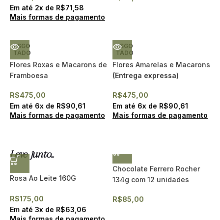
Em até
2
x de
R$
71,58
Mais formas de pagamento
ESGO
ESGO
TADO
TADO
Flores Roxas e Macarons de
Flores Amarelas e Macarons
Framboesa
(Entrega expressa)
R$
475,00
R$
475,00
Em até
6
x de
R$
90,61
Em até
6
x de
R$
90,61
Mais formas de pagamento
Mais formas de pagamento
Leve junto...
Chocolate Ferrero Rocher
Rosa Ao Leite 160G
134g com 12 unidades
R$
175,00
R$
85,00
Em até
3
x de
R$
63,06
Mais formas de pagamento