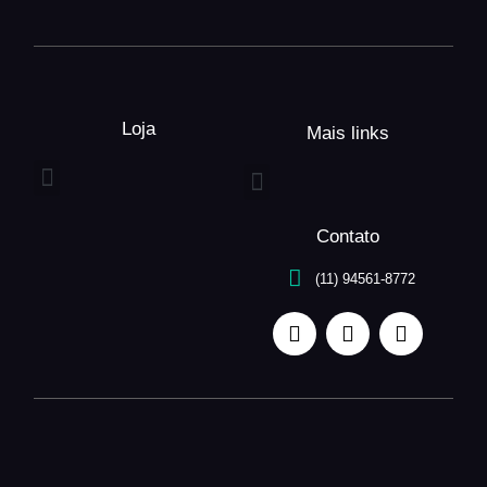
Loja
Mais links
Entrega expressa
Buquê de flores
Arranjo de flores
Serviços unefleur
Contato
(11) 94561-8772