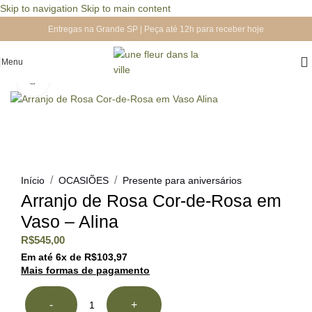
Skip to navigation
Skip to main content
Entregas na Grande SP | Peça até 12h para receber hoje
Menu
Clique para ampliar
/
/
Início
OCASIÕES
Presente para aniversários
Arranjo de Rosa Cor-de-Rosa em
Vaso – Alina
R$
545,00
Em até
6
x de
R$
103,97
Mais formas de pagamento
-
+