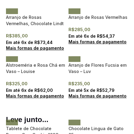
Arranjo de Rosas
Arranjo de Rosas Vermelhas
Vermelhas, Chocolate Lindt
R$
285,00
e Chandon Baby
R$
385,00
Em até
6
x de
R$
54,37
Mais formas de pagamento
Em até
6
x de
R$
73,44
Mais formas de pagamento
Alstroeméria e Rosa Chá em
Arranjo de Flores Fucsia em
Vaso – Louise
Vaso – Luv
R$
325,00
R$
235,00
Em até
6
x de
R$
62,00
Em até
5
x de
R$
52,79
Mais formas de pagamento
Mais formas de pagamento
Leve junto...
Tablete de Chocolate
Chocolate Lingua de Gato