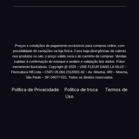
Preços e condições de pagamento exclusivos para compras online, com
possibilidade de variações na loja física. Caso haja divergências de valores
nos produtos no site, o preço válido será o do carrinho de compras. Vendas
sujeitas à confirmação de estoque e análise e validação dos dados. Fotos
meramente ilustrativas. Copyright @ 2026 – UNE FLEUR DANS LA VILLE –
Floricultura HB Ltda – CNPJ 05.064.231/0001-82 – Av. Moema, 480 – Moema,
São Paulo – SP, 04077-021. Todos os direitos reservados.
Política de Privacidade
Política de troca
Termos de
Uso