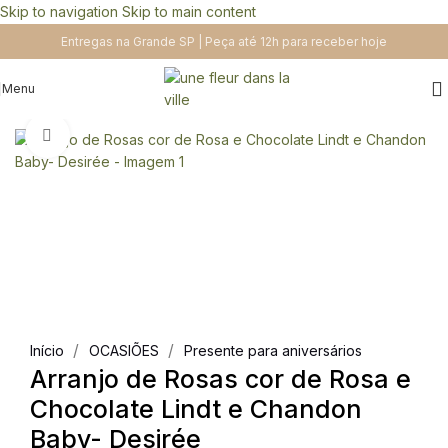
Skip to navigation
Skip to main content
Entregas na Grande SP | Peça até 12h para receber hoje
Menu
Clique para ampliar
/
/
Início
OCASIÕES
Presente para aniversários
Arranjo de Rosas cor de Rosa e
Chocolate Lindt e Chandon
Baby- Desirée