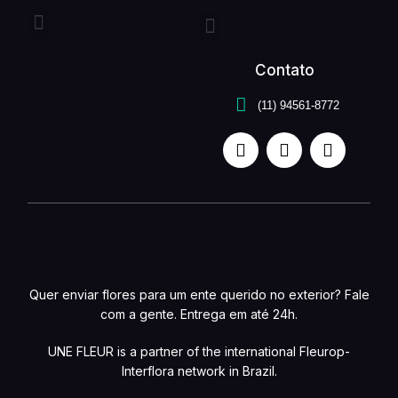
Entrega expressa
Buquê de flores
Arranjo de flores
Quem somos
Serviços unefleur
Contato
(11) 94561-8772
Quer enviar flores para um ente querido no exterior? Fale
com a gente. Entrega em até 24h.
UNE FLEUR is a partner of the international Fleurop-
Interflora network in Brazil.