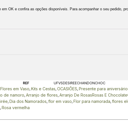
ique em OK e confira as opções disponíveis. Para acompanhar o seu pedido, p
REF
UFVSDESIREECHANDONCHOC
Flores em Vaso
Kits e Cestas
OCASIÕES
Presente para aniversário
,
,
,
,
io de namoro
Arranjo de flores
Arranjo De RosasRosas E Chocolate
,
,
irée
Dia dos Namorados
flor em vaso
Flor para namorada
flores e
,
,
,
,
Rosa vermelha
,