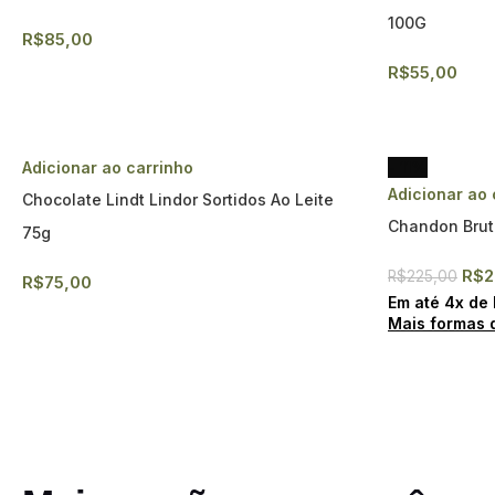
100G
R$
85,00
R$
55,00
- 11%
Adicionar ao carrinho
Adicionar ao 
Chocolate Lindt Lindor Sortidos Ao Leite
Chandon Brut
75g
R$
2
R$
225,00
R$
75,00
Em até
4
x de
Mais formas 