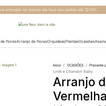
ra entregas no mesmo dia faça seu pedido até 12:00h
de flores
Arranjo de flores
Orquídeas
Plantas
Ocasiões
Assin
/
/
Início
OCASIÕES
Presente p
Lindt e Chandon Baby
Arranjo 
Vermelha