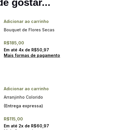
e gostar...
Adicionar ao carrinho
Bouquet de Flores Secas
R$
185,00
Em até
4
x de
R$
50,97
Mais formas de pagamento
Adicionar ao carrinho
Arranjinho Colorido
(Entrega expressa)
R$
115,00
Em até
2
x de
R$
60,97