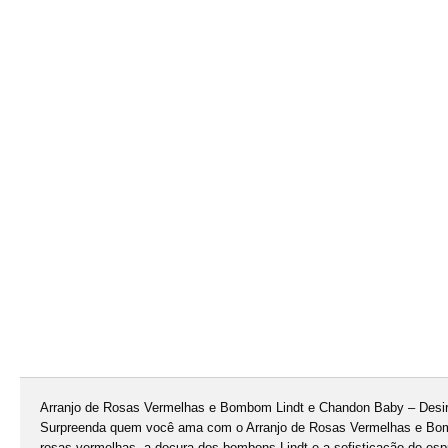
Arranjo de Rosas Vermelhas e Bombom Lindt e Chandon Baby – Desiré
Surpreenda quem você ama com o Arranjo de Rosas Vermelhas e Bombo
rosas vermelhas, a doçura dos bombons Lindt e a sofisticação do es