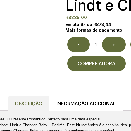
Lindt e 
R$
385,00
Em até
6
x de
R$
73,44
Mais formas de pagamento
-
+
COMPRE AGORA
DESCRIÇÃO
INFORMAÇÃO ADICIONAL
e: O Presente Romântico Perfeito para uma data especial.
m Lindt e Chandon Baby – Desirée. Este kit romântico é a escolha ideal p
pumante Chandon Baby, este presente é simplesmente inesquecível.