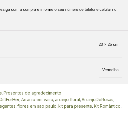
rossiga com a compra e informe o seu número de telefone celular no
20 × 25 cm
Vermelho
s
Presentes de agradecimento
,
GiftForHer
Arranjo em vaso
arranjo floral
ArranjoDeRosas
,
,
,
,
legantes
flores em sao paulo
kit para presente
Kit Romântico
,
,
,
,