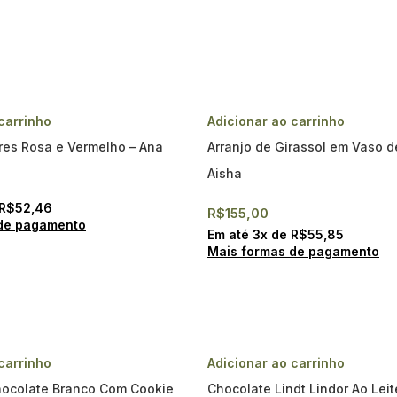
carrinho
Adicionar ao carrinho
ores Rosa e Vermelho – Ana
Arranjo de Girassol em Vaso d
Aisha
R$
52,46
R$
155,00
de pagamento
Em até
3
x de
R$
55,85
Mais formas de pagamento
carrinho
Adicionar ao carrinho
hocolate Branco Com Cookie
Chocolate Lindt Lindor Ao Lei