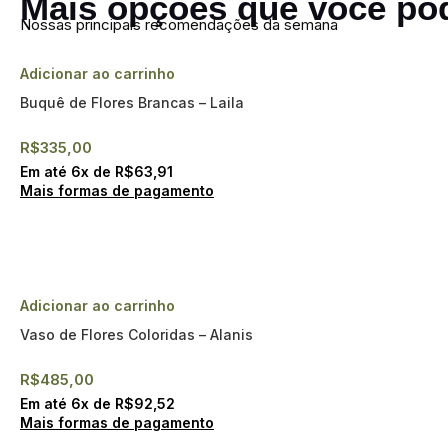
Mais opções que você pod
Nossas principais recomendações da semana
Adicionar ao carrinho
Buquê de Flores Brancas – Laila
R$
335,00
Em até
6
x de
R$
63,91
Mais formas de pagamento
Adicionar ao carrinho
Vaso de Flores Coloridas – Alanis
R$
485,00
Em até
6
x de
R$
92,52
Mais formas de pagamento