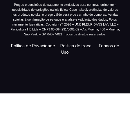
Preços e condições de pagamento exclusivos para compras online, com
possibilidade de variações na loja física. Caso haja divergências de valores
nos produtos no site, o preço válido será o do carrinho de compras. Vendas
sujeitas à confirmação de estoque e análise e validação dos dados. Fotos
meramente ilustrativas. Copyright @ 2026 – UNE FLEUR DANS LA VILLE –
Floricultura HB Ltda – CNPJ 05.064.231/0001-82 – Av. Moema, 480 – Moema,
São Paulo – SP, 04077-021. Todos os direitos reservados.
Política de Privacidade
Política de troca
Termos de
Uso