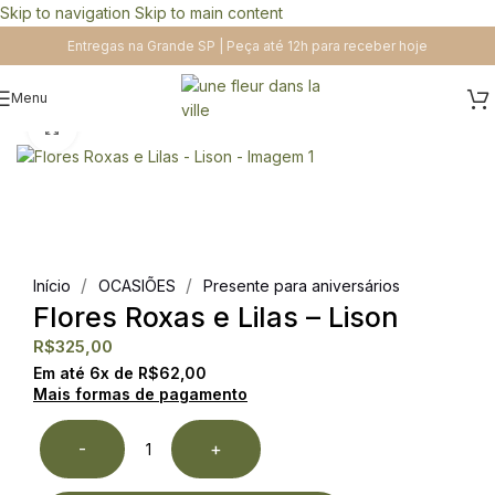
Skip to navigation
Skip to main content
Entregas na Grande SP | Peça até 12h para receber hoje
Menu
Clique para ampliar
/
/
Início
OCASIÕES
Presente para aniversários
Flores Roxas e Lilas – Lison
R$
325,00
Em até
6
x de
R$
62,00
Mais formas de pagamento
-
+