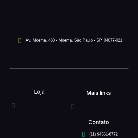
Av. Moema, 480 - Moema, São Paulo - SP, 04077-021
Loja
Mais links
Entrega expressa
Buquê de flores
Arranjo de flores
Quem somos
Serviços unefleur
Contato
(11) 94561-8772